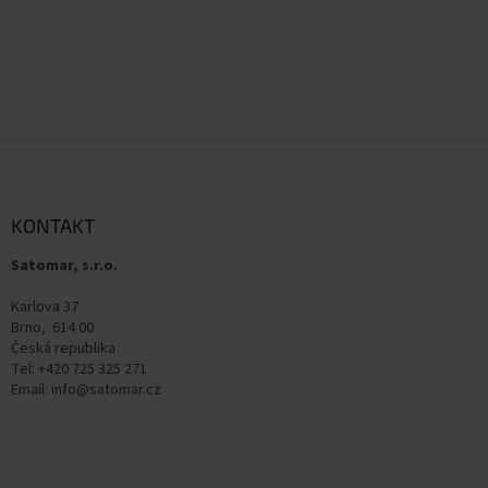
Z
á
p
a
KONTAKT
t
Satomar, s.r.o.
í
Karlova 37
Brno, 614 00
Česká republika
Tel: +420 725 325 271
Email: info@satomar.cz