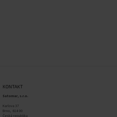
Z
á
p
a
KONTAKT
t
Satomar, s.r.o.
í
Karlova 37
Brno, 614 00
Česká republika