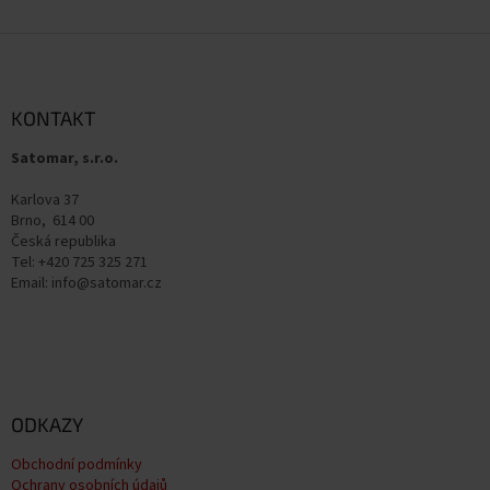
Z
á
p
a
KONTAKT
t
Satomar, s.r.o.
í
Karlova 37
Brno, 614 00
Česká republika
Tel: +420 725 325 271
Email: info@satomar.cz
ODKAZY
Obchodní podmínky
Ochrany osobních údajů