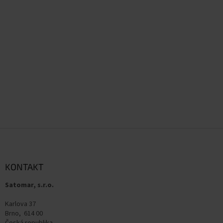
Z
á
p
a
KONTAKT
t
Satomar, s.r.o.
í
Karlova 37
Brno, 614 00
Česká republika