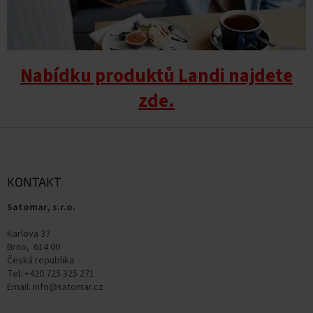
Nabídku produktů Landi najdete
zde.
Z
á
p
a
KONTAKT
t
Satomar, s.r.o.
í
Karlova 37
Brno, 614 00
Česká republika
Tel: +420 725 325 271
Email: info@satomar.cz