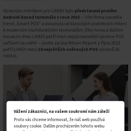
Výrazným milníkem pro LANDI bylo
představení prvního
Android-based terminálu v roce 2015
— tím firma nasadila
trend „Smart POS“ a posunula od klasických platebních řešení
k moderním multifunkčním terminálům. Díky tomu a dalším
inovacím dnes LANDI patří mezi nejvýznamnější výrobce POS
zařízení na světě — podle zprávy Nilson Report z října 2023
patří LANDI mezi
10 největších světových POS
výrobců (6.
místo).
Vážení zákazníci, na vašem soukromí nám záleží
Proto vás chceme informovat, že náš web používá
soubory cookie. Dalším procházením tohoto webu