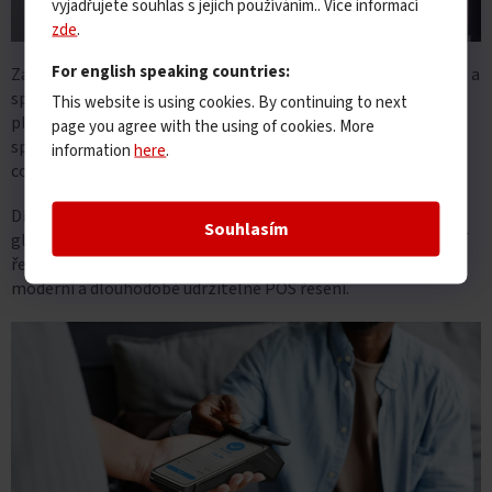
vyjadřujete souhlas s jejich používáním.. Více informací
zde
.
For english speaking countries:
Za svou existenci firma dodala více než 100 milionů terminálů a
spravuje desítky milionů zařízení prostřednictvím vlastní
This website is using cookies. By continuing to next
platformy LANDI Connect. To umožňuje centralizovanou
page you agree with the using of cookies. More
správu, aktualizace a vzdálené řízení terminálového parku —
information
here
.
což šetří čas i náklady provozovatelům.
Díky kombinaci technické vyspělosti, robustního portfolia a
Souhlasím
globální působnosti patří LANDI k TOP volbám pro obchodní
řetězce, banky i malé prodejny, které hledají spolehlivé,
moderní a dlouhodobě udržitelné POS řešení.