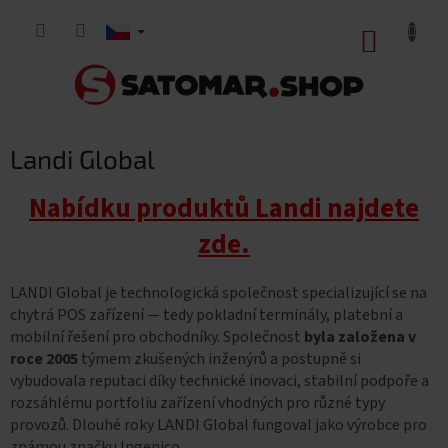
Přejít
na
NÁKUP
obsah
KOŠÍK
Landi Global
Nabídku produktů Landi najdete
zde.
LANDI Global je technologická společnost specializující se na
chytrá POS zařízení — tedy pokladní terminály, platební a
mobilní řešení pro obchodníky. Společnost
byla založena v
roce 2005
týmem zkušených inženýrů a postupně si
vybudovala reputaci díky technické inovaci, stabilní podpoře a
rozsáhlému portfoliu zařízení vhodných pro různé typy
provozů. Dlouhé roky LANDI Global fungoval jako výrobce pro
známou značku Ingenico.