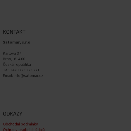
Z
á
p
a
KONTAKT
t
Satomar, s.r.o.
í
Karlova 37
Brno, 614 00
Česká republika
Tel: +420 725 325 271
Email: info@satomar.cz
ODKAZY
Obchodní podmínky
Ochrany osobních údajů