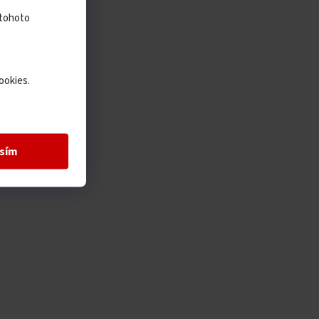
 tohoto
ookies.
sím