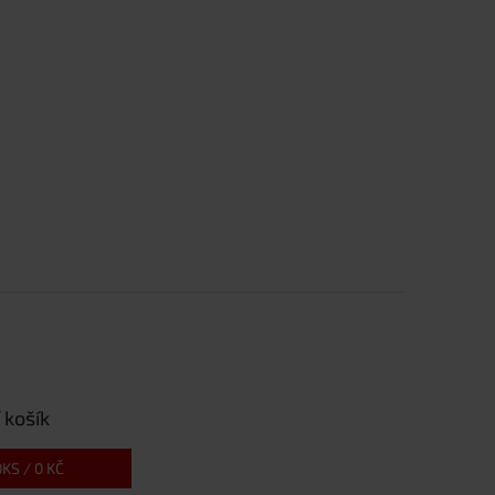
 košík
0
KS /
0 KČ