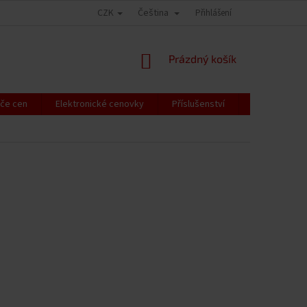
CZK
Čeština
Přihlášení
NÁKUPNÍ
Prázdný košík
KOŠÍK
če cen
Elektronické cenovky
Příslušenství
RFID