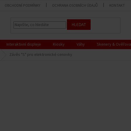
OBCHODNÍ PODMÍNKY
OCHRANA OSOBNÍCH ÚDAJŮ
KONTAKT
HLEDAT
Interaktivní displeje
Kiosky
Váhy
Skenery & Ověřova
Závěs "S" pro elektronické cenovky