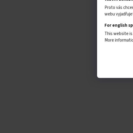
Proto vás chce
webu vyjadřujet
For english s
This website is
More informat