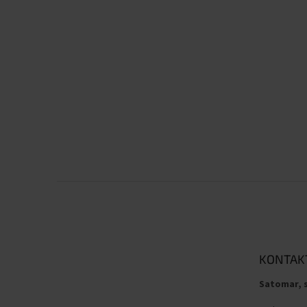
Z
á
p
a
t
KONTAK
í
Satomar, s