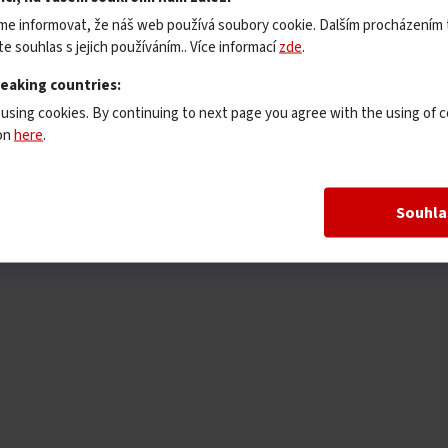
me informovat, že náš web používá soubory cookie. Dalším procházením
e souhlas s jejich používáním.. Více informací
zde
.
peaking countries:
 using cookies. By continuing to next page you agree with the using of c
ion
here
.
Souhla