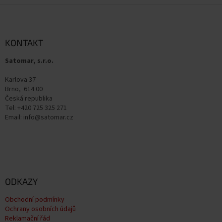
Z
á
p
a
KONTAKT
t
Satomar, s.r.o.
í
Karlova 37
Brno, 614 00
Česká republika
Tel: +420 725 325 271
Email: info@satomar.cz
ODKAZY
Obchodní podmínky
Ochrany osobních údajů
Reklamační řád