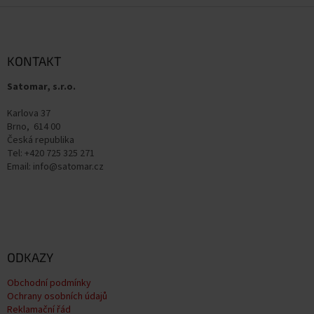
Z
á
p
a
KONTAKT
t
Satomar, s.r.o.
í
Karlova 37
Brno, 614 00
Česká republika
Tel: +420 725 325 271
Email: info@satomar.cz
ODKAZY
Obchodní podmínky
Ochrany osobních údajů
Reklamační řád