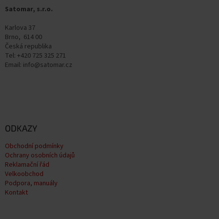
t
Satomar, s.r.o.
í
Karlova 37
Brno, 614 00
Česká republika
Tel: +420 725 325 271
Email: info@satomar.cz
ODKAZY
Obchodní podmínky
Ochrany osobních údajů
Reklamační řád
Velkoobchod
Podpora, manuály
Kontakt