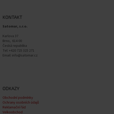
á
p
a
KONTAKT
t
Satomar, s.r.o.
í
Karlova 37
Brno, 614 00
Česká republika
Tel: +420 725 325 271
Email: info@satomar.cz
ODKAZY
Obchodní podmínky
Ochrany osobních údajů
Reklamační řád
Velkoobchod