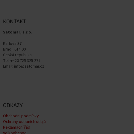
Z
á
p
a
KONTAKT
t
Satomar, s.r.o.
í
Karlova 37
Brno, 614 00
Česká republika
Tel: +420 725 325 271
Email: info@satomar.cz
ODKAZY
Obchodní podmínky
Ochrany osobních údajů
Reklamační řád
Velkoobchod