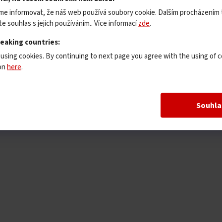
me informovat, že náš web používá soubory cookie. Dalším procházením
e souhlas s jejich používáním.. Více informací
zde
.
peaking countries:
 using cookies. By continuing to next page you agree with the using of c
ion
here
.
Souhla