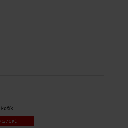
 košík
0
KS /
0 KČ