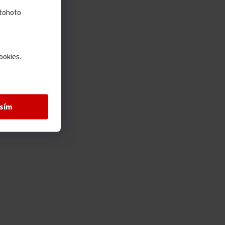
 tohoto
ookies.
sím