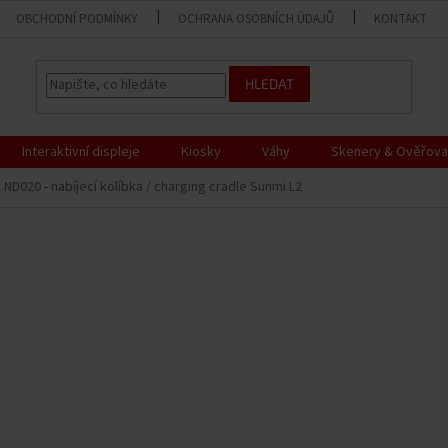
OBCHODNÍ PODMÍNKY
OCHRANA OSOBNÍCH ÚDAJŮ
KONTAKT
HLEDAT
Interaktivní displeje
Kiosky
Váhy
Skenery & Ověřova
 ND020 - nabíjecí kolíbka / charging cradle Sunmi L2