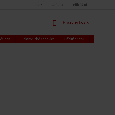
CZK
Čeština
Přihlášení
NÁKUPNÍ
Prázdný košík
KOŠÍK
če cen
Elektronické cenovky
Příslušenství
RFID