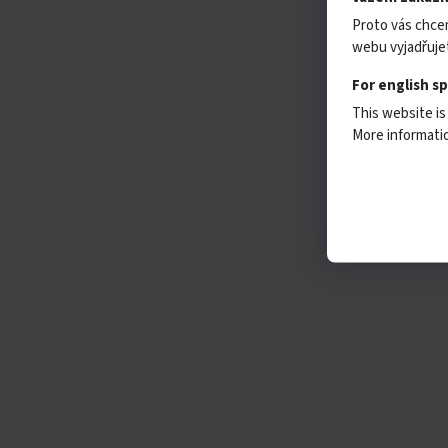
Proto vás chce
webu vyjadřujet
For english s
This website is
More informat