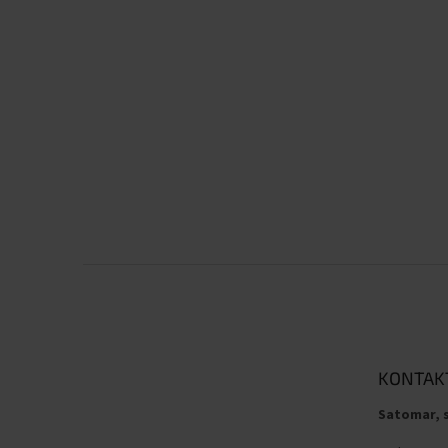
Z
á
p
a
t
KONTAK
í
Satomar, s