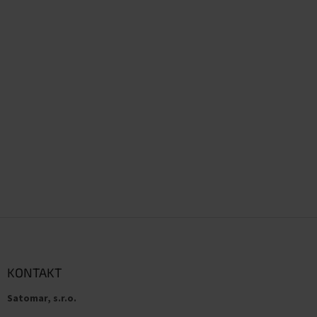
Z
á
p
a
KONTAKT
t
Satomar, s.r.o.
í