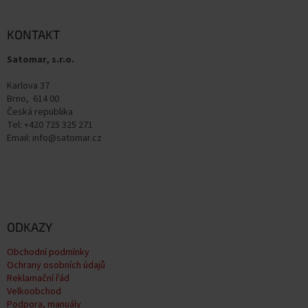
á
p
a
KONTAKT
t
Satomar, s.r.o.
í
Karlova 37
Brno, 614 00
Česká republika
Tel: +420 725 325 271
Email: info@satomar.cz
ODKAZY
Obchodní podmínky
Ochrany osobních údajů
Reklamační řád
Velkoobchod
Podpora, manuály