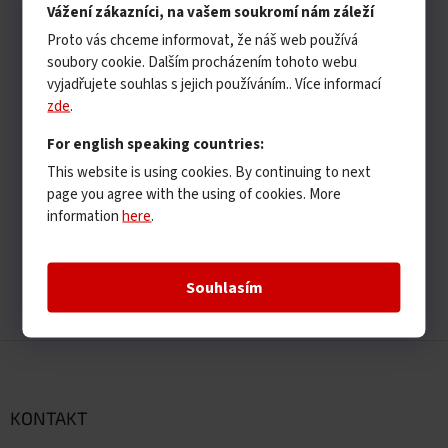
Vážení zákazníci, na vašem soukromí nám záleží
Proto vás chceme informovat, že náš web používá
soubory cookie. Dalším procházením tohoto webu
vyjadřujete souhlas s jejich používáním.. Více informací
zde
.
For english speaking countries:
This website is using cookies. By continuing to next
page you agree with the using of cookies. More
information
here
.
Souhlasím
Z
á
p
a
KONTAKT
t