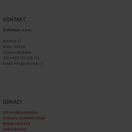
á
p
a
KONTAKT
t
Satomar, s.r.o.
í
Karlova 37
Brno, 614 00
Česká republika
Tel: +420 725 325 271
Email: info@satomar.cz
ODKAZY
Obchodní podmínky
Ochrany osobních údajů
Reklamační řád
Velkoobchod