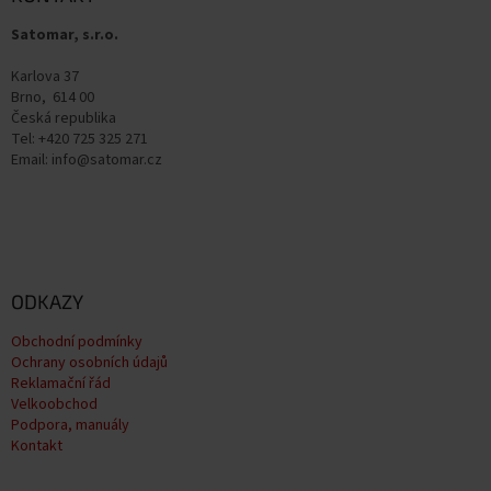
t
Satomar, s.r.o.
í
Karlova 37
Brno, 614 00
Česká republika
Tel: +420 725 325 271
Email: info@satomar.cz
ODKAZY
Obchodní podmínky
Ochrany osobních údajů
Reklamační řád
Velkoobchod
Podpora, manuály
Kontakt