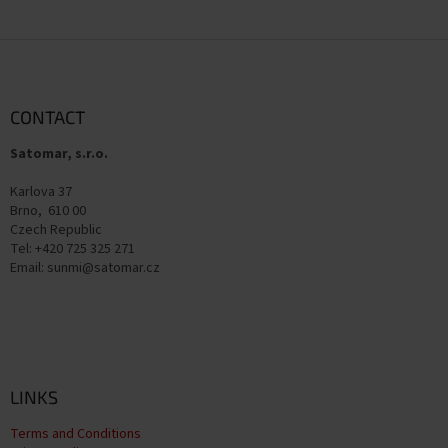
F
o
o
t
CONTACT
e
Satomar, s.r.o.
r
Karlova 37
Brno, 610 00
Czech Republic
Tel: +420 725 325 271
Email: sunmi@satomar.cz
LINKS
Terms and Conditions