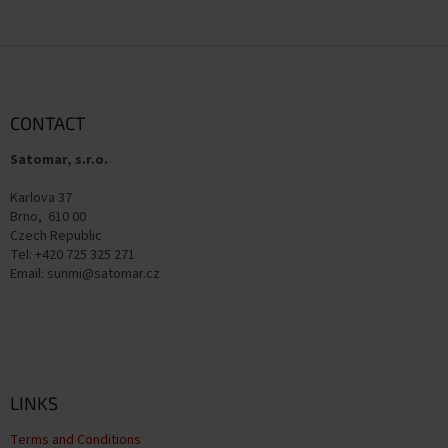
F
o
o
t
CONTACT
e
Satomar, s.r.o.
r
Karlova 37
Brno, 610 00
Czech Republic
Tel: +420 725 325 271
Email: sunmi@satomar.cz
LINKS
Terms and Conditions