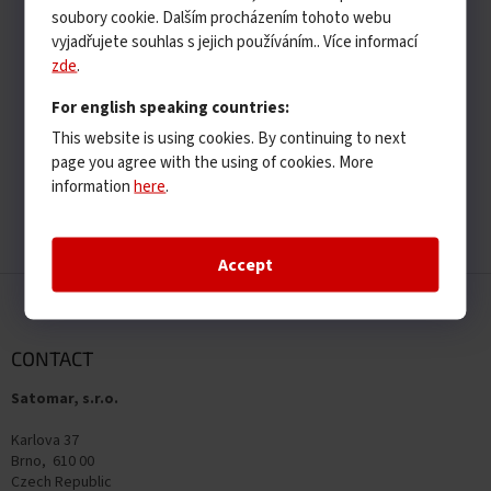
soubory cookie. Dalším procházením tohoto webu
vyjadřujete souhlas s jejich používáním.. Více informací
zde
.
For english speaking countries:
This website is using cookies. By continuing to next
page you agree with the using of cookies. More
information
here
.
Accept
F
o
o
t
CONTACT
e
Satomar, s.r.o.
r
Karlova 37
Brno, 610 00
Czech Republic