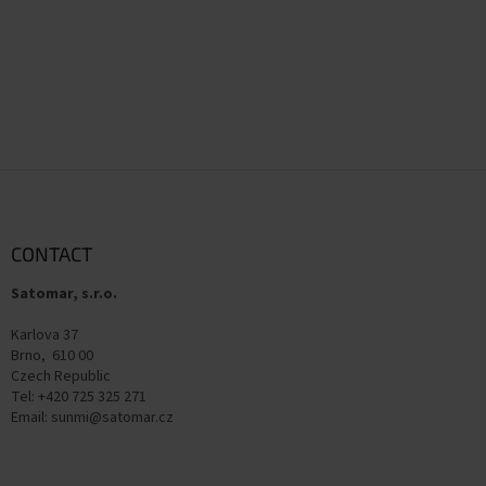
F
o
o
t
CONTACT
e
Satomar, s.r.o.
r
Karlova 37
Brno, 610 00
Czech Republic
Tel: +420 725 325 271
Email: sunmi@satomar.cz