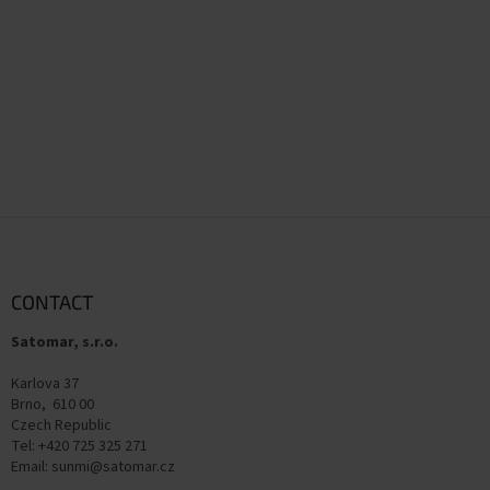
F
o
o
t
CONTACT
e
Satomar, s.r.o.
r
Karlova 37
Brno, 610 00
Czech Republic
Tel: +420 725 325 271
Email: sunmi@satomar.cz