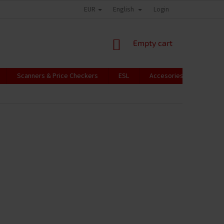
EUR
English
Login
SHOPPING
Empty cart
CART
Scanners & Price Checkers
ESL
Accesories
RFID