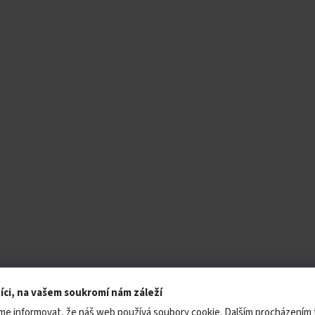
íci, na vašem soukromí nám záleží
me informovat, že náš web používá soubory cookie. Dalším procházením