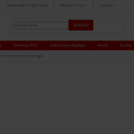
TERMS AND CONDITIONS
PRIVACY POLICY
CONTACT
SEARCH
s
Desktop POS
Interactive displays
Kiosk
Scales
for electronic price tags