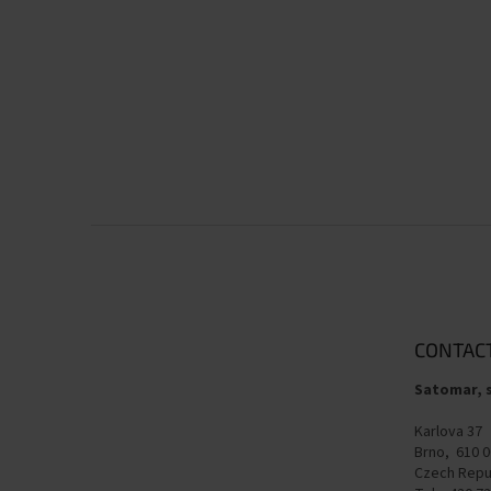
F
o
o
t
e
CONTAC
r
Satomar, s
Karlova 37
Brno, 610 0
Czech Repu