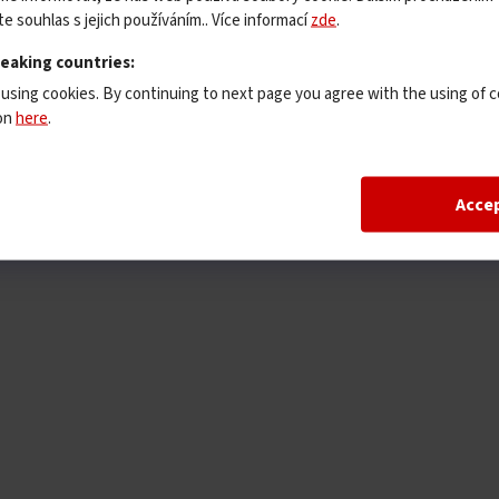
e souhlas s jejich používáním.. Více informací
zde
.
peaking countries:
 using cookies. By continuing to next page you agree with the using of c
ion
here
.
Acce