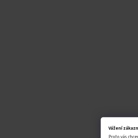
Vážení zákazn
Proto vás chce