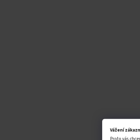
Vážení zákazn
Proto vás chce