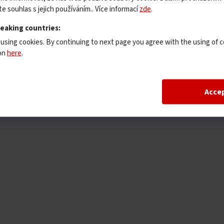
e souhlas s jejich používáním.. Více informací
zde
.
peaking countries:
 using cookies. By continuing to next page you agree with the using of c
ion
here
.
Acce