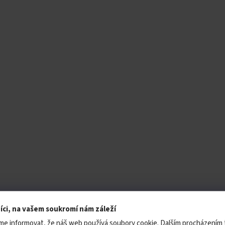
íci, na vašem soukromí nám záleží
me informovat, že náš web používá soubory cookie. Dalším procházením