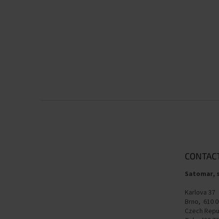
F
o
o
t
e
CONTAC
r
Satomar, s
Karlova 37
Brno, 610 0
Czech Repu