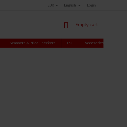
EUR
English
Login
SHOPPING
Empty cart
CART
Scanners & Price Checkers
ESL
Accesories
RFID