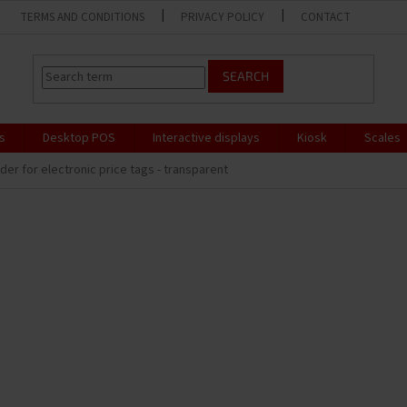
TERMS AND CONDITIONS
PRIVACY POLICY
CONTACT
SEARCH
s
Desktop POS
Interactive displays
Kiosk
Scales
der for electronic price tags - transparent