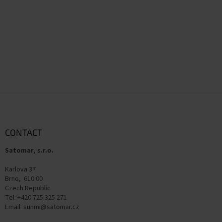
F
o
o
t
CONTACT
e
Satomar, s.r.o.
r
Karlova 37
Brno, 610 00
Czech Republic
Tel: +420 725 325 271
Email: sunmi@satomar.cz