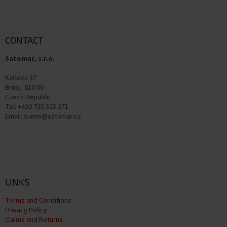
F
o
o
t
CONTACT
e
Satomar, s.r.o.
r
Karlova 37
Brno, 610 00
Czech Republic
Tel: +420 725 325 271
Email: sunmi@satomar.cz
LINKS
Terms and Conditions
Privacy Policy
Claims and Returns