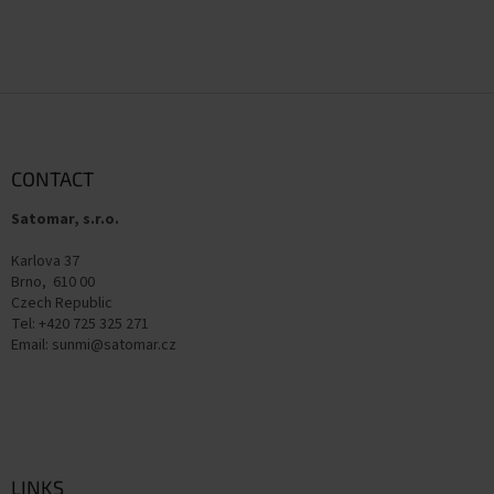
F
o
o
t
CONTACT
e
Satomar, s.r.o.
r
Karlova 37
Brno, 610 00
Czech Republic
Tel: +420 725 325 271
Email: sunmi@satomar.cz
LINKS