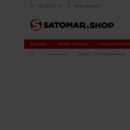
Skip
+420 725 325 271
info@satomar.cz
to
content
Discounts
Mobile terminals
Payment terminal
Home
Accesories
iMin D2 / K2 KDS Wall Mount