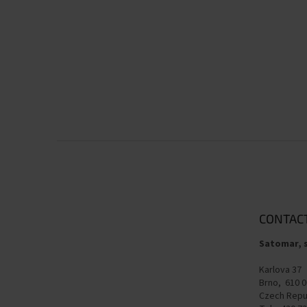
F
o
o
t
e
CONTAC
r
Satomar, s
Karlova 37
Brno, 610 0
Czech Repu