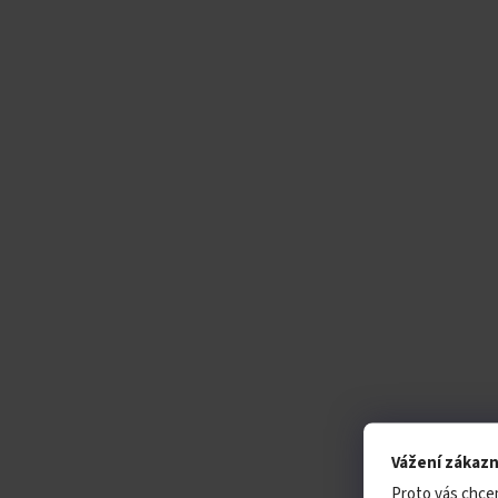
Vážení zákazn
Proto vás chce