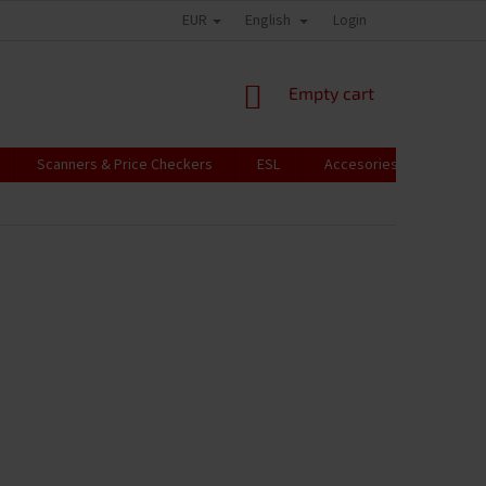
EUR
English
Login
SHOPPING
Empty cart
CART
Scanners & Price Checkers
ESL
Accesories
RFID