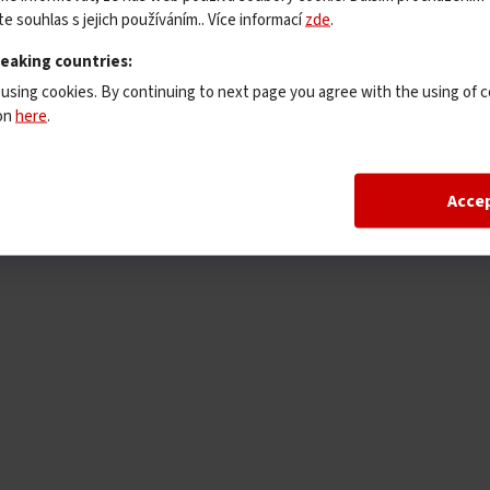
e souhlas s jejich používáním.. Více informací
zde
.
peaking countries:
 using cookies. By continuing to next page you agree with the using of c
ion
here
.
Acce