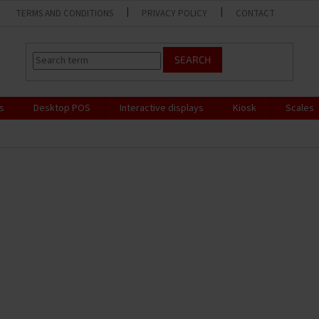
TERMS AND CONDITIONS
PRIVACY POLICY
CONTACT
SEARCH
s
Desktop POS
Interactive displays
Kiosk
Scales