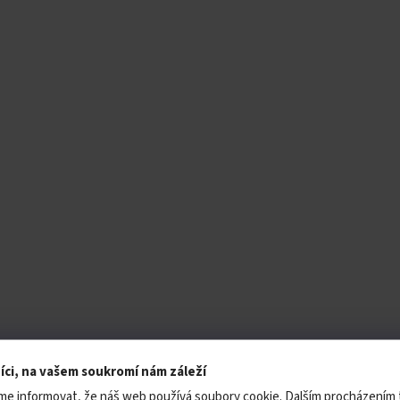
íci, na vašem soukromí nám záleží
me informovat, že náš web používá soubory cookie. Dalším procházením