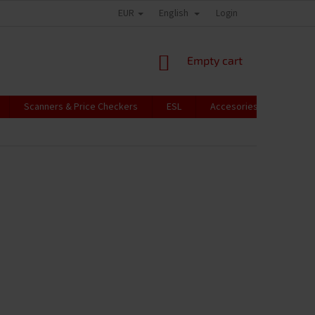
EUR
English
Login
SHOPPING
Empty cart
CART
Scanners & Price Checkers
ESL
Accesories
RFID