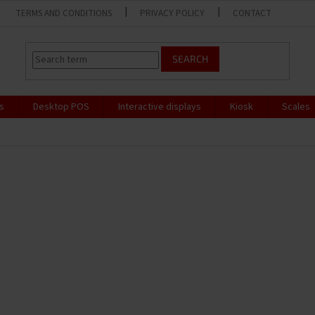
TERMS AND CONDITIONS
PRIVACY POLICY
CONTACT
SEARCH
s
Desktop POS
Interactive displays
Kiosk
Scales