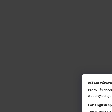
Vážení zákazn
Proto vás chce
webu vyjadřujet
For english s