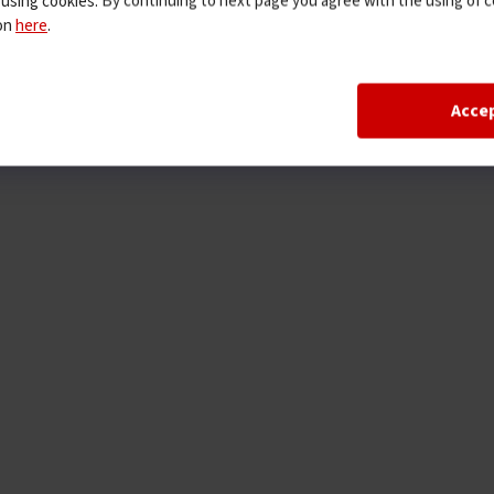
 using cookies. By continuing to next page you agree with the using of c
ion
here
.
Acce