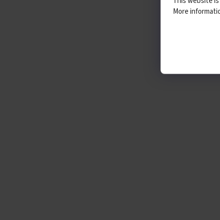
This website is
More informat