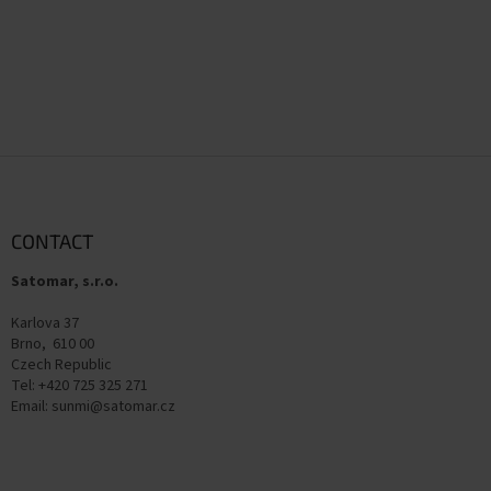
F
o
o
t
CONTACT
e
Satomar, s.r.o.
r
Karlova 37
Brno, 610 00
Czech Republic
Tel: +420 725 325 271
Email: sunmi@satomar.cz