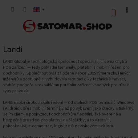
Skip
to
SHOPP
content
CART
Landi
LANDI Global je technologická společnost specializující se na chytrá
POS zařízení — tedy pokladní terminály, platební a mobilní řešení pro
obchodníky. Společnost byla založena v roce 2005 týmem zkušených
inženýrů a postupně si vybudovala reputaci díky technické inovaci,
stabilní podpoře a rozsáhlému portfoliu zařízení vhodných pro různé
typy provozů.
LANDI nabízí širokou škálu řešení — od stolních POS terminálů (Windows
i Android), přes mobilní terminály až po vybavení jako čtečky a tiskárny.
Jejím cílem je poskytnout obchodníkům flexibilní, škálovatelné a
bezpečné prostředí pro platby i další služby, a to v retailu,
pohostinství, e-commerce, logistice či neziskovém sektoru.
Výrazným milníkem pro LANDI bylo představení prvního Android-based