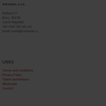
e
Satomar, s.r.o.
r
Karlova 37
Brno, 610 00
Czech Republic
Tel: +420 725 325 271
Email: sunmi@satomar.cz
LINKS
Terms and Conditions
Privacy Policy
Claims and Returns
Wholesale
Contact