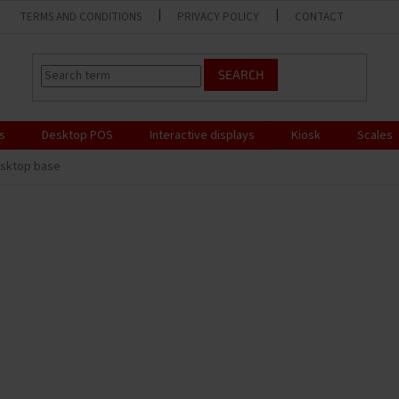
TERMS AND CONDITIONS
PRIVACY POLICY
CONTACT
SEARCH
s
Desktop POS
Interactive displays
Kiosk
Scales
esktop base