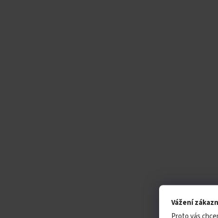
Vážení zákazn
Proto vás chce