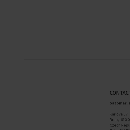
F
o
o
t
e
CONTAC
r
Satomar, s
Karlova 37
Brno, 610 0
Czech Repu