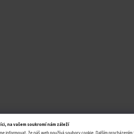
íci, na vašem soukromí nám záleží
me informovat, že náš web používá soubory cookie. Dalším procházením