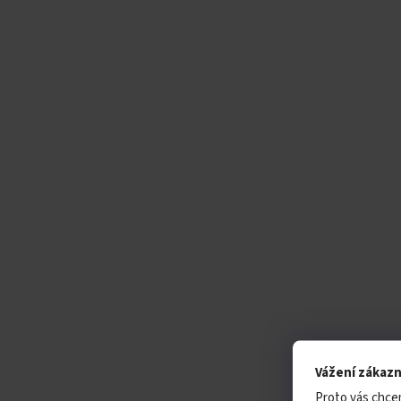
Vážení zákazn
Proto vás chce