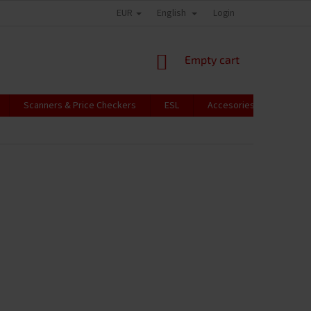
EUR
English
Login
SHOPPING
Empty cart
CART
Scanners & Price Checkers
ESL
Accesories
RFID