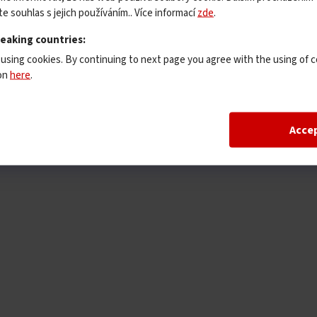
e souhlas s jejich používáním.. Více informací
zde
.
peaking countries:
 using cookies. By continuing to next page you agree with the using of c
ion
here
.
Acce