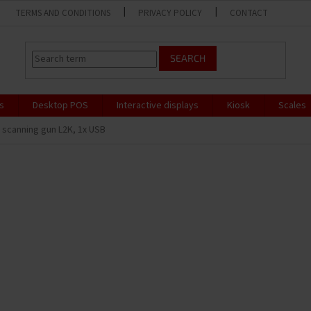
TERMS AND CONDITIONS
PRIVACY POLICY
CONTACT
SEARCH
s
Desktop POS
Interactive displays
Kiosk
Scales
 scanning gun L2K, 1x USB