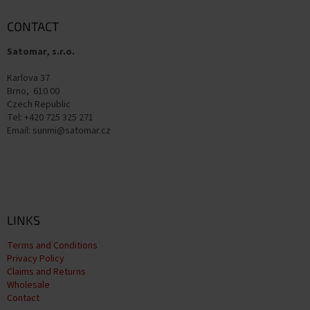
o
t
CONTACT
e
Satomar, s.r.o.
r
Karlova 37
Brno, 610 00
Czech Republic
Tel: +420 725 325 271
Email: sunmi@satomar.cz
LINKS
Terms and Conditions
Privacy Policy
Claims and Returns
Wholesale
Contact