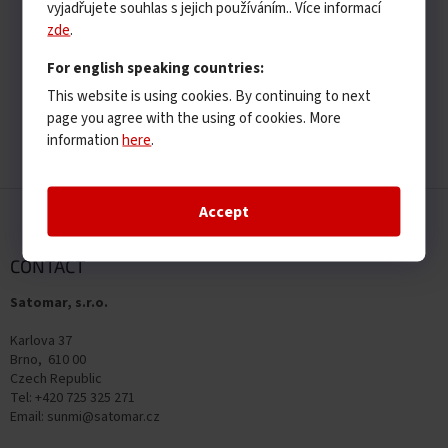
vyjadřujete souhlas s jejich používáním.. Více informací
zde
.
For english speaking countries:
This website is using cookies. By continuing to next
page you agree with the using of cookies. More
information
here
.
F
Accept
o
o
t
CONTACT
e
Satomar, s.r.o.
r
Karlova 37
Brno, 610 00
Czech Republic
Tel: +420 725 325 271
Email: sunmi@satomar.cz