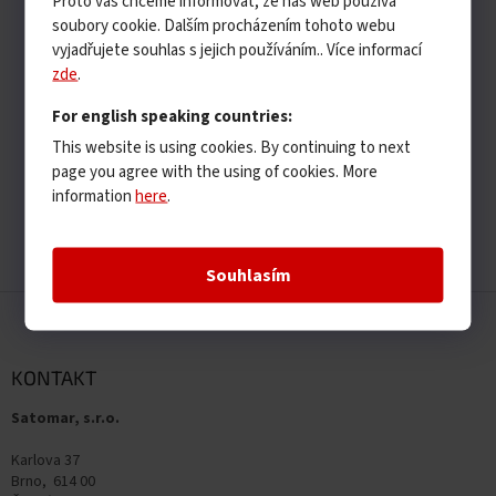
Proto vás chceme informovat, že náš web používá
soubory cookie. Dalším procházením tohoto webu
vyjadřujete souhlas s jejich používáním.. Více informací
zde
.
For english speaking countries:
This website is using cookies. By continuing to next
page you agree with the using of cookies. More
information
here
.
Souhlasím
Z
á
p
a
KONTAKT
t
Satomar, s.r.o.
í
Karlova 37
Brno, 614 00