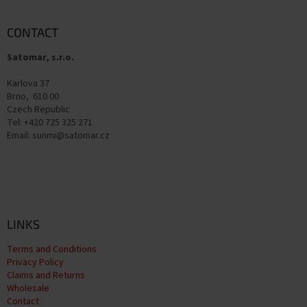
o
o
t
CONTACT
e
Satomar, s.r.o.
r
Karlova 37
Brno, 610 00
Czech Republic
Tel: +420 725 325 271
Email: sunmi@satomar.cz
LINKS
Terms and Conditions
Privacy Policy
Claims and Returns
Wholesale
Contact