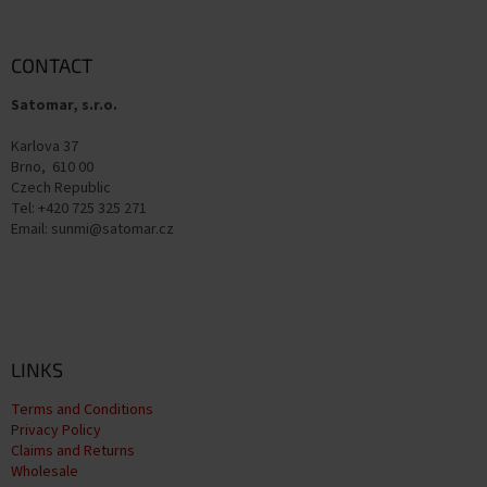
o
o
t
CONTACT
e
Satomar, s.r.o.
r
Karlova 37
Brno, 610 00
Czech Republic
Tel: +420 725 325 271
Email: sunmi@satomar.cz
LINKS
Terms and Conditions
Privacy Policy
Claims and Returns
Wholesale