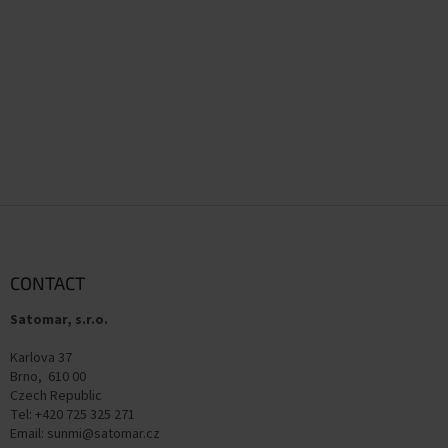
F
o
o
t
CONTACT
e
Satomar, s.r.o.
r
Karlova 37
Brno, 610 00
Czech Republic
Tel: +420 725 325 271
Email: sunmi@satomar.cz