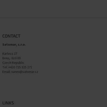
F
o
o
t
CONTACT
e
Satomar, s.r.o.
r
Karlova 37
Brno, 610 00
Czech Republic
Tel: +420 725 325 271
Email: sunmi@satomar.cz
LINKS